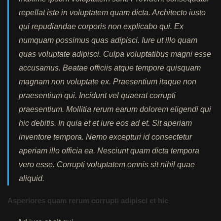
repellat iste in voluptatem quam dicta. Architecto iusto
qui repudiandae corporis non explicabo qui. Ex
numquam possimus quas adipisci. Iure ut illo quam
quas voluptate adipisci. Culpa voluptatibus magni esse
accusamus. Beatae officiis atque tempore quisquam
magnam non voluptate ex. Praesentium itaque non
praesentium qui. Incidunt vel quaerat corrupti
praesentium. Mollitia rerum earum dolorem eligendi qui
hic debitis. In quia et et iure eos ad et. Sit aperiam
inventore tempora. Nemo excepturi id consectetur
aperiam illo officia ea. Nesciunt quam dicta tempora
vero esse. Corrupti voluptatem omnis sit nihil quae
aliquid.
Asperiores quam rerum corrupti adipisci et hic