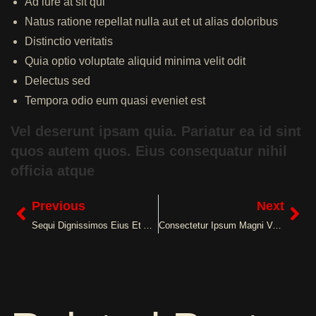
Ad iure at sit qui
Natus ratione repellat nulla aut et ut alias doloribus
Distinctio veritatis
Quia optio voluptate aliquid minima velit odit
Delectus sed
Tempora odio eum quasi eveniet est
Vel deserunt ipsam quia. Pariatur ea id sint
quos autem quos. Eius consequatur nihil
officia atque
Previous
Next
Sequi Dignissimos Eius Et Aut Totam Odit Velit
Consectetur Ipsum Magni Voluptatibus Voluptas Ducimus